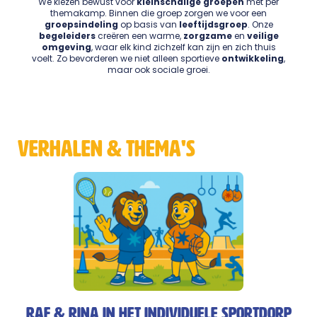
We kiezen bewust voor
kleinschalige groepen
met per
themakamp. Binnen die groep zorgen we voor een
groepsindeling
op basis van
leeftijdsgroep
. Onze
begeleiders
creëren een warme,
zorgzame
en
veilige
omgeving
, waar elk kind zichzelf kan zijn en zich thuis
voelt. Zo bevorderen we niet alleen sportieve
ontwikkeling
,
maar ook sociale groei.
verhalen & thema's
Raf & Rina in het individuele sportdorp