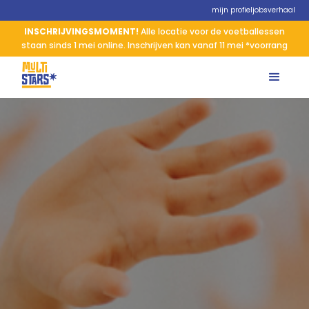
mijn profiel
jobs
verhaal
INSCHRIJVINGSMOMENT!
Alle locatie voor de voetballessen
staan sinds 1 mei online. Inschrijven kan vanaf 11 mei *voorrang