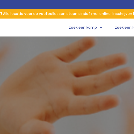
T!
Alle locatie voor de voetballessen staan sinds 1 mei online. Inschrijven
zoek een kamp
zoek een 