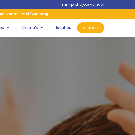
mijn profiel
jobs
verhaal
 kan vanaf 11 mei *voorrang
les
thema's
locaties
contact